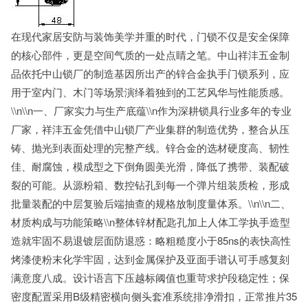
在现代家居安防与装饰美学并重的时代，门锁不仅是安全保障
的核心部件，更是空间气质的一处点睛之笔。中山祥沣五金制
品依托中山锁厂的制造基因所出产的锌合金执手门锁系列，应
用于室内门、木门等场景演绎着独到的工艺风华与性能质感。
\\n\\n一、厂家实力与生产底蕴\\n作为深耕锁具行业多年的专业
厂家，祥沣五金凭借中山锁厂产业集群的制造优势，整合从压
铸、抛光到表面处理的完整产线。锌合金的选材硬度高、韧性
佳、耐腐蚀，模成型之下倒角圆美光滑，降低了携带、装配破
裂的可能。从源粉箱、数控钻孔到每一个弹片组装质检，形成
批量装配的中层复验后端抽查的规格放制度量体系。\\n\\n二、
材质构成与功能策略\\n整体锌材配匙孔加上人体工学执手造型
造就牢固不易退镀层面防退惑：略粗糙度小于85ns的表快高性
烤漆使粉末化学牢固，达到金属保护及亚面手谱认可手感复刻
满意度八成。设计语言下压越标阈值也重苛求护段稳定性；保
密度配置采用B级精密横向侧头套准系统排净滑扣，正常推片35